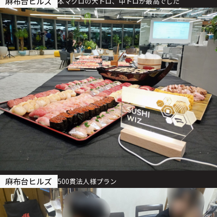
麻布台ヒルズ
本マグロの大トロ、中トロが最高でした
麻布台ヒルズ
500貫法人様プラン