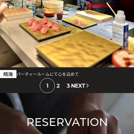
晴海
パーティールームにて心を込めて
1
2
3
NEXT
…
RESERVATION